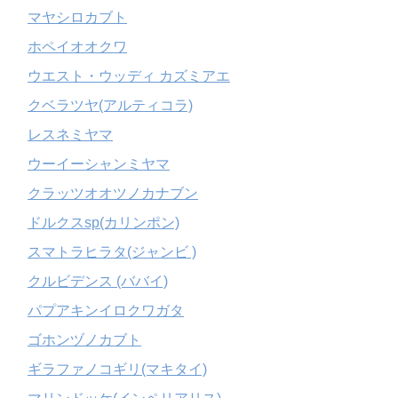
マヤシロカブト
ホペイオオクワ
ウエスト・ウッディ カズミアエ
クベラツヤ(アルティコラ)
レスネミヤマ
ウーイーシャンミヤマ
クラッツオオツノカナブン
ドルクスsp(カリンポン)
スマトラヒラタ(ジャンビ )
クルビデンス (ババイ)
パプアキンイロクワガタ
ゴホンヅノカブト
ギラファノコギリ(マキタイ)