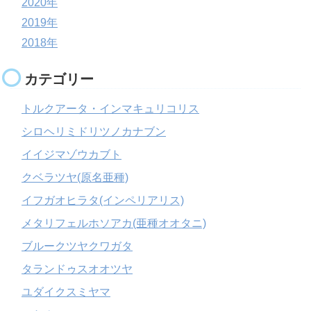
2020年
2019年
2018年
カテゴリー
トルクアータ・インマキュリコリス
シロヘリミドリツノカナブン
イイジマゾウカブト
クベラツヤ(原名亜種)
イフガオヒラタ(インペリアリス)
メタリフェルホソアカ(亜種オオタニ)
ブルークツヤクワガタ
タランドゥスオオツヤ
ユダイクスミヤマ