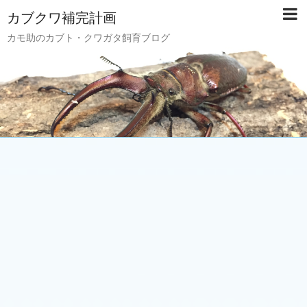
カブクワ補完計画
カモ助のカブト・クワガタ飼育ブログ