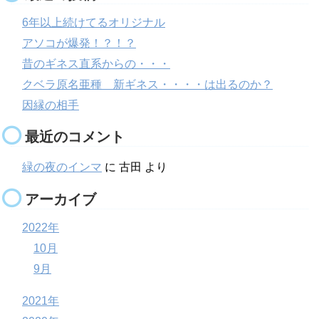
6年以上続けてるオリジナル
アソコが爆発！？！？
昔のギネス直系からの・・・
クベラ原名亜種 新ギネス・・・・は出るのか？
因縁の相手
最近のコメント
緑の夜のインマ
に
古田
より
アーカイブ
2022年
10月
9月
2021年