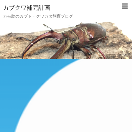
カブクワ補完計画
カモ助のカブト・クワガタ飼育ブログ