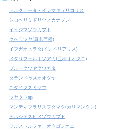
トルクアータ・インマキュリコリス
シロヘリミドリツノカナブン
イイジマゾウカブト
クベラツヤ(原名亜種)
イフガオヒラタ(インペリアリス)
メタリフェルホソアカ(亜種オオタニ)
ブルークツヤクワガタ
タランドゥスオオツヤ
ユダイクスミヤマ
ツヤクワsp
マンディブラリスフタマタ(カリマンタン)
テルシテスヒメゾウカブト
フルストルファーオウゴンオニ