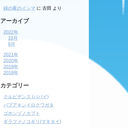
緑の夜のインマ
に
古田
より
アーカイブ
2022年
10月
9月
2021年
2020年
2019年
2018年
カテゴリー
クルビデンス (ババイ)
パプアキンイロクワガタ
ゴホンヅノカブト
ギラファノコギリ(マキタイ)