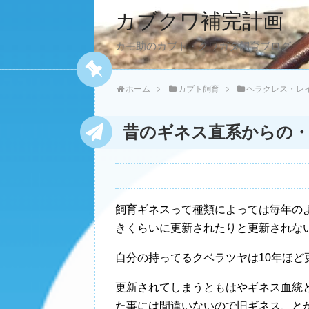
カブクワ補完計画
カモ助のカブト・クワガタ飼育ブログ
ホーム
カブト飼育
ヘラクレス・レ
昔のギネス直系からの・
飼育ギネスって種類によっては毎年の
きくらいに更新されたりと更新されな
自分の持ってるクベラツヤは10年ほど
更新されてしまうともはやギネス血統
た事には間違いないので旧ギネス、と