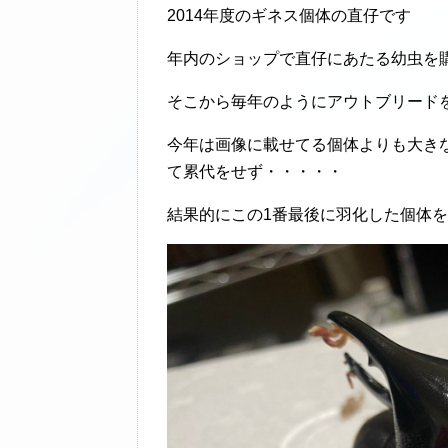
2014年度のギネス個体の直仔です
年内のショップで直仔にあたる幼虫を
そこから毎年のようにアウトブリード
今年は画像に載せてる個体よりも大き
て累代をせず・・・・・
結果的にこの1番最後に羽化した個体