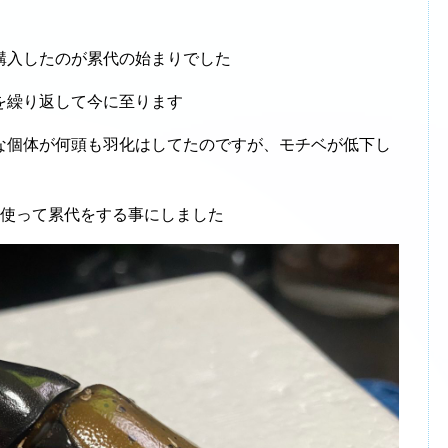
購入したのが累代の始まりでした
を繰り返して今に至ります
な個体が何頭も羽化はしてたのですが、モチベが低下し
を使って累代をする事にしました