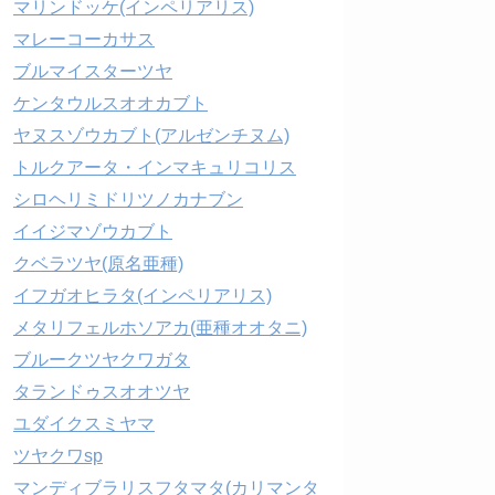
マリンドッケ(インペリアリス)
マレーコーカサス
ブルマイスターツヤ
ケンタウルスオオカブト
ヤヌスゾウカブト(アルゼンチヌム)
トルクアータ・インマキュリコリス
シロヘリミドリツノカナブン
イイジマゾウカブト
クベラツヤ(原名亜種)
イフガオヒラタ(インペリアリス)
メタリフェルホソアカ(亜種オオタニ)
ブルークツヤクワガタ
タランドゥスオオツヤ
ユダイクスミヤマ
ツヤクワsp
マンディブラリスフタマタ(カリマンタ