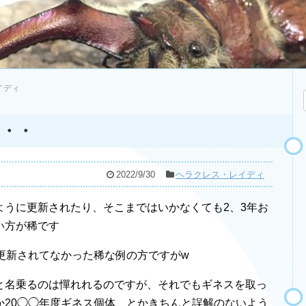
イディ
・・
2022/9/30
ヘラクレス・レイディ
ように更新されたり、そこまではいかなくても2、3年お
い方が稀です
更新されてなかった稀な例の方ですがw
と名乗るのは憚れれるのですが、それでもギネスを取っ
か20◯◯年度ギネス個体、とかきちんと誤解のないよう