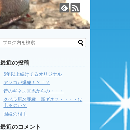
最近の投稿
6年以上続けてるオリジナル
アソコが爆発！？！？
昔のギネス直系からの・・・
クベラ原名亜種 新ギネス・・・・は
出るのか？
因縁の相手
最近のコメント