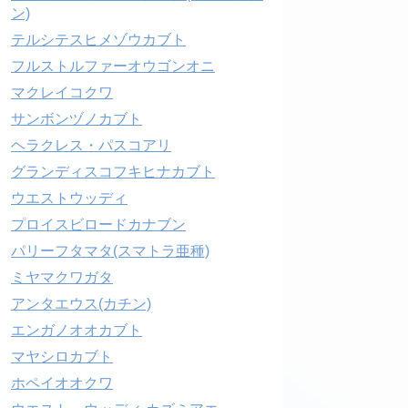
ン)
テルシテスヒメゾウカブト
フルストルファーオウゴンオニ
マクレイコクワ
サンボンヅノカブト
ヘラクレス・パスコアリ
グランディスコフキヒナカブト
ウエストウッディ
プロイスビロードカナブン
パリーフタマタ(スマトラ亜種)
ミヤマクワガタ
アンタエウス(カチン)
エンガノオオカブト
マヤシロカブト
ホペイオオクワ