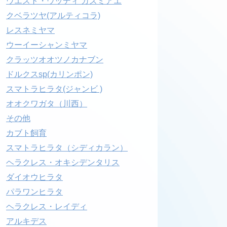
ウエスト・ウッディ カズミアエ
クベラツヤ(アルティコラ)
レスネミヤマ
ウーイーシャンミヤマ
クラッツオオツノカナブン
ドルクスsp(カリンポン)
スマトラヒラタ(ジャンビ )
オオクワガタ（川西）
その他
カブト飼育
スマトラヒラタ（シディカラン）
ヘラクレス・オキシデンタリス
ダイオウヒラタ
パラワンヒラタ
ヘラクレス・レイディ
アルキデス