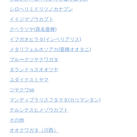
シロヘリミドリツノカナブン
イイジマゾウカブト
クベラツヤ(原名亜種)
イフガオヒラタ(インペリアリス)
メタリフェルホソアカ(亜種オオタニ)
ブルークツヤクワガタ
タランドゥスオオツヤ
ユダイクスミヤマ
ツヤクワsp
マンディブラリスフタマタ(カリマンタン)
テルシテスヒメゾウカブト
その他
オオクワガタ（川西）