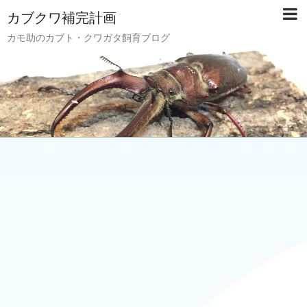
カブクワ補完計画
カモ助のカブト・クワガタ飼育ブログ