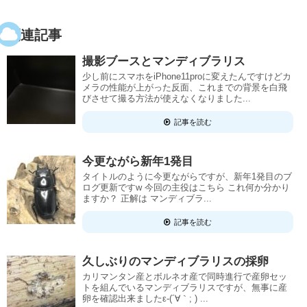
関連記事
撮影ブースとマンディブラリス
少し前にスマホをiPhone11proに変えたんですけどカ
メラの性能が上がった反面、これまでの背景を白飛
びさせて撮る方法が使えなくなりました...
記事を読む
今更ながら新年1発目
タイトルのように今更ながらですが、新年1発目のブ
ログ更新ですw 今回の主役はこちら これ何か分かり
ますか？ 正解は マンディブラ...
記事を読む
久しぶりのマンディブラリスの採卵
カリマンタン産とボルネオ産で同時進行で産卵セッ
トを組んでいるマンディブラリスですが、無事に産
卵を確認出来ましたε-(´∀｀; ) ...