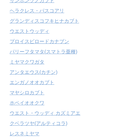
サンボンヅノカブト
ヘラクレス・パスコアリ
グランディスコフキヒナカブト
ウエストウッディ
プロイスビロードカナブン
パリーフタマタ(スマトラ亜種)
ミヤマクワガタ
アンタエウス(カチン)
エンガノオオカブト
マヤシロカブト
ホペイオオクワ
ウエスト・ウッディ カズミアエ
クベラツヤ(アルティコラ)
レスネミヤマ