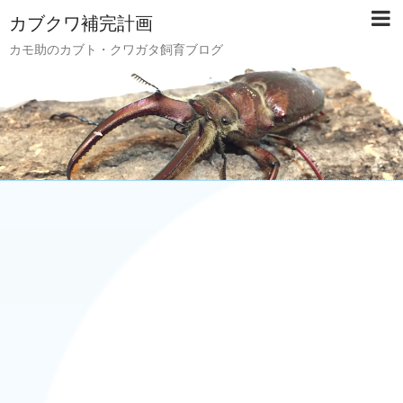
カブクワ補完計画
カモ助のカブト・クワガタ飼育ブログ