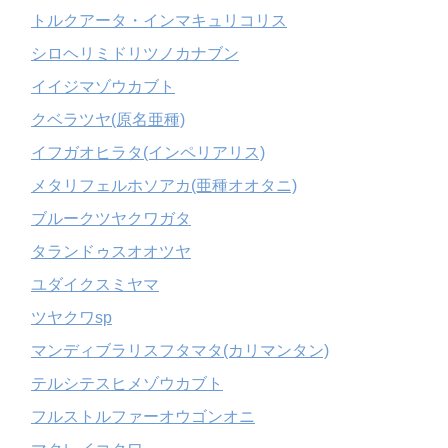
トルクアータ・インマキュリコリス
シロヘリミドリツノカナブン
イイジマゾウカブト
クベラツヤ(原名亜種)
イフガオヒラタ(インペリアリス)
メタリフェルホソアカ(亜種オオタニ)
ブルークツヤクワガタ
タランドゥスオオツヤ
ユダイクスミヤマ
ツヤクワsp
マンディブラリスフタマタ(カリマンタン)
テルシテスヒメゾウカブト
フルストルファーオウゴンオニ