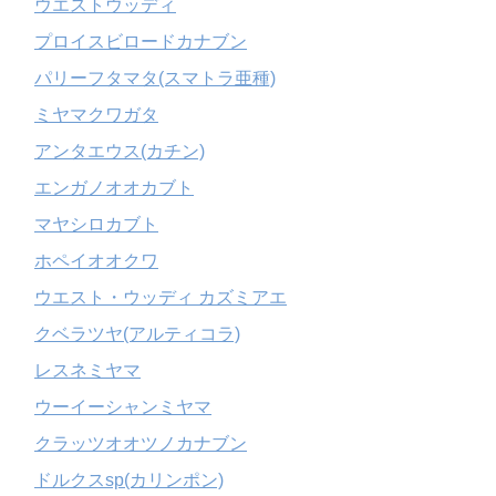
ウエストウッディ
プロイスビロードカナブン
パリーフタマタ(スマトラ亜種)
ミヤマクワガタ
アンタエウス(カチン)
エンガノオオカブト
マヤシロカブト
ホペイオオクワ
ウエスト・ウッディ カズミアエ
クベラツヤ(アルティコラ)
レスネミヤマ
ウーイーシャンミヤマ
クラッツオオツノカナブン
ドルクスsp(カリンポン)