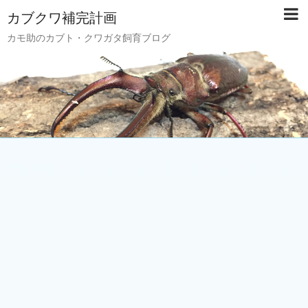
カブクワ補完計画
カモ助のカブト・クワガタ飼育ブログ