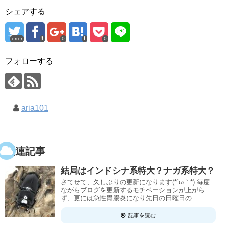
シェアする
error
0
0
フォローする
aria101
関連記事
結局はインドシナ系特大？ナガ系特大？
さてせて、久しぶりの更新になります(*´ω｀*) 毎度
ながらブログを更新するモチベーションが上がら
ず、更には急性胃腸炎になり先日の日曜日の...
記事を読む